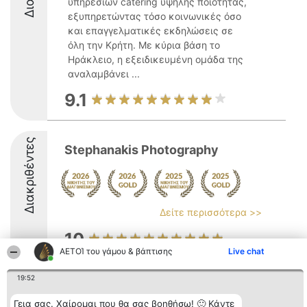
υπηρεσιών catering υψηλής ποιότητας,
εξυπηρετώντας τόσο κοινωνικές όσο
και επαγγελματικές εκδηλώσεις σε
όλη την Κρήτη. Με κύρια βάση το
Ηράκλειο, η εξειδικευμένη ομάδα της
αναλαμβάνει ...
9.1
Διακριθέντες
Stephanakis Photography
Δείτε περισσότερα >>
10
ΑΕΤΟΊ του γάμου & βάπτισης
Live chat
19:52
Διοργανωτής της
Κατάταξη
Επικοινωνία
κατάταξης
Διακριθέντες
Επικοινωνία
Γεια σας. Χαίρομαι που θα σας βοηθήσω! 🙂 Κάντε
BEAUTIFUL COMPANY