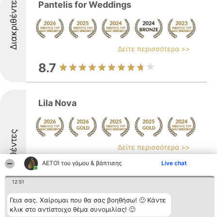
Διακριθέντες
Pantelis for Weddings
Δείτε περισσότερα >>
8.7
Lila Nova
Διακριθέντες
Δείτε περισσότερα >>
Η Lila Nova αποτελεί έναν καταξιωμένο
ΑΕΤΟΊ του γάμου & βάπτισης
Live chat
οίκο μόδας με έδρα την Αθήνα, με βασική
ενασχόληση τη δημιουργία
12:51
εξατομικευμένων ενδυμάτων και
αξεσουάρ για σημαντικά γεγονότα όπως ο
Γεια σας. Χαίρομαι που θα σας βοηθήσω! 🙂 Κάντε
γάμος και η βάπτιση. Το ατελιέ του οίκου
κλικ στο αντίστοιχο θέμα συνομιλίας! 🙂