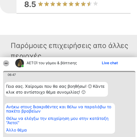
8.5
Παρόμοιες επιχειρήσεις απο άλλες
περιοχές
ΑΕΤΟΊ του γάμου & βάπτισης
Live chat
06:47
Διοργανωτής της
Κατάταξη
Επικοινωνία
κατάταξης
Διακριθέντες
Επικοινωνία
BEAUTIFUL COMPANY
Λίστα όλων
Γεια σας. Χαίρομαι που θα σας βοηθήσω! 🙂 Κάντε
Μονοπρόσωπη ΙΚΕ
των
κλικ στο αντίστοιχο θέμα συνομιλίας! 🙂
ΤΗΛ. ΕΠΙΚΟΙΝΩΝΙΑΣ:
διακριθέντων
2104128019
Μεθοδολογία
email:
Όροι &
Ανήκω στους διακριθέντες και θέλω να παραλάβω το
aetoi@beautifulcompany.co
προϋποθέσεις
πακέτο βραβείων
ΠΟΛΙΤΙΚΗ
ΑΠΟΡΡΗΤΟΥ
Θέλω να ελέγξω την επιχείρηση μου στην κατάταξη
"Αετοί"
Άλλο θέμα