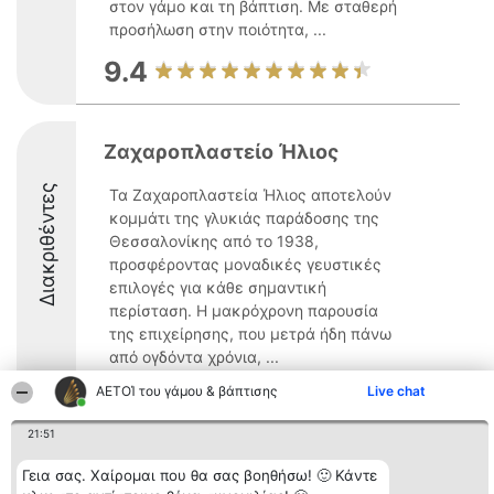
στον γάμο και τη βάπτιση. Με σταθερή
προσήλωση στην ποιότητα, ...
9.4
Ζαχαροπλαστείο Ήλιος
Διακριθέντες
Τα Ζαχαροπλαστεία Ήλιος αποτελούν
κομμάτι της γλυκιάς παράδοσης της
Θεσσαλονίκης από το 1938,
προσφέροντας μοναδικές γευστικές
επιλογές για κάθε σημαντική
περίσταση. Η μακρόχρονη παρουσία
της επιχείρησης, που μετρά ήδη πάνω
από ογδόντα χρόνια, ...
ΑΕΤΟΊ του γάμου & βάπτισης
9.8
Live chat
21:51
Γεια σας. Χαίρομαι που θα σας βοηθήσω! 🙂 Κάντε
Διοργανωτής της
Κατάταξη
Επικοινωνία
κατάταξης
Διακριθέντες
Επικοινωνία