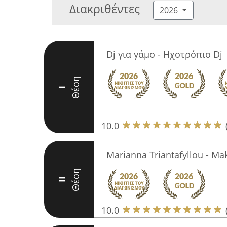
Διακριθέντες
2026
Dj για γάμο - Ηχοτρόπιο Dj
Θέση
I
10.0
Marianna Triantafyllou - Mak
Θέση
II
10.0