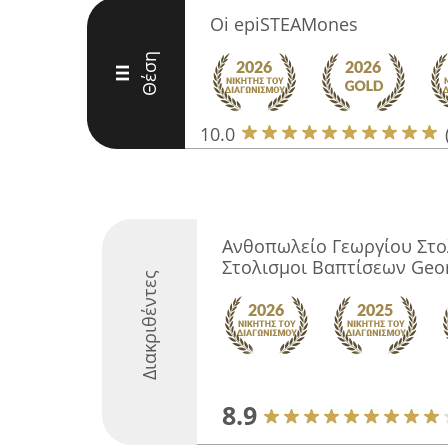
Oi epiSTEAMones
Θέση
III
10.0
Ανθοπωλείο Γεωργίου Στο
Στολισμοι Βαπτίσεων Geo
Διακριθέντες
8.9