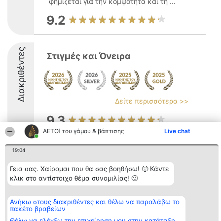
φημίζεται για την κομψότητα και τη ...
9.2
Διακριθέντες
Στιγμές και Όνειρα
Δείτε περισσότερα >>
9.3
ΑΕΤΟΊ του γάμου & βάπτισης
Live chat
19:04
Διοργανωτής της
Κατάταξη
Επικοινωνία
κατάταξης
Διακριθέντες
Επικοινωνία
Γεια σας. Χαίρομαι που θα σας βοηθήσω! 🙂 Κάντε
BEAUTIFUL COMPANY
Λίστα όλων
Μονοπρόσωπη ΙΚΕ
των
κλικ στο αντίστοιχο θέμα συνομιλίας! 🙂
ΤΗΛ. ΕΠΙΚΟΙΝΩΝΙΑΣ:
διακριθέντων
2104128019
Μεθοδολογία
email:
Όροι &
Ανήκω στους διακριθέντες και θέλω να παραλάβω το
aetoi@beautifulcompany.co
προϋποθέσεις
πακέτο βραβείων
ΠΟΛΙΤΙΚΗ
Θέλω να ελέγξω την επιχείρηση μου στην κατάταξη