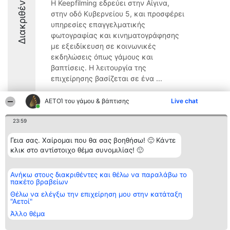
Διακριθέντες
Η Keepfilming εδρεύει στην Αίγινα,
στην οδό Κυβερνείου 5, και προσφέρει
υπηρεσίες επαγγελματικής
φωτογραφίας και κινηματογράφησης
με εξειδίκευση σε κοινωνικές
εκδηλώσεις όπως γάμους και
βαπτίσεις. Η λειτουργία της
επιχείρησης βασίζεται σε ένα ...
10
ΑΕΤΟΊ του γάμου & βάπτισης
Live chat
23:59
Διοργανωτής της
Κατάταξη
Επικοινωνία
Γεια σας. Χαίρομαι που θα σας βοηθήσω! 🙂 Κάντε
κατάταξης
Διακριθέντες
Επικοινωνία
BEAUTIFUL COMPANY
κλικ στο αντίστοιχο θέμα συνομιλίας! 🙂
Λίστα όλων
Μονοπρόσωπη ΙΚΕ
των
ΤΗΛ. ΕΠΙΚΟΙΝΩΝΙΑΣ:
διακριθέντων
2104128019
Μεθοδολογία
Ανήκω στους διακριθέντες και θέλω να παραλάβω το
email:
Όροι &
πακέτο βραβείων
aetoi@beautifulcompany.co
προϋποθέσεις
Θέλω να ελέγξω την επιχείρηση μου στην κατάταξη
ΠΟΛΙΤΙΚΗ
"Αετοί"
ΑΠΟΡΡΗΤΟΥ
Άλλο θέμα