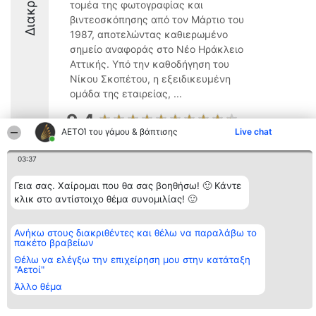
τομέα της φωτογραφίας και
βιντεοσκόπησης από τον Μάρτιο του
1987, αποτελώντας καθιερωμένο
σημείο αναφοράς στο Νέο Ηράκλειο
Αττικής. Υπό την καθοδήγηση του
Νίκου Σκοπέτου, η εξειδικευμένη
ομάδα της εταιρείας, ...
9.4
ΑΕΤΟΊ του γάμου & βάπτισης
Live chat
03:37
Διοργανωτής της
Κατάταξη
Επικοινωνία
κατάταξης
Διακριθέντες
Επικοινωνία
Γεια σας. Χαίρομαι που θα σας βοηθήσω! 🙂 Κάντε
BEAUTIFUL COMPANY
Λίστα όλων
κλικ στο αντίστοιχο θέμα συνομιλίας! 🙂
Μονοπρόσωπη ΙΚΕ
των
ΤΗΛ. ΕΠΙΚΟΙΝΩΝΙΑΣ:
διακριθέντων
2104128019
Μεθοδολογία
Ανήκω στους διακριθέντες και θέλω να παραλάβω το
email:
Όροι &
πακέτο βραβείων
aetoi@beautifulcompany.co
προϋποθέσεις
ΠΟΛΙΤΙΚΗ
Θέλω να ελέγξω την επιχείρηση μου στην κατάταξη
ΑΠΟΡΡΗΤΟΥ
"Αετοί"
Άλλο θέμα