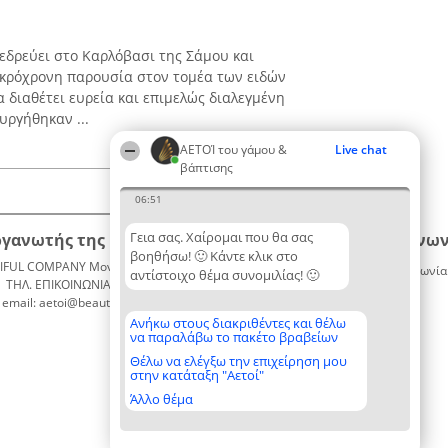
p εδρεύει στο Καρλόβασι της Σάμου και
ακρόχρονη παρουσία στον τομέα των ειδών
α διαθέτει ευρεία και επιμελώς διαλεγμένη
υργήθηκαν ...
ΑΕΤΟΊ του γάμου &
Live chat
βάπτισης
06:51
Γεια σας. Χαίρομαι που θα σας
ργανωτής της κατάταξης
Κατάταξη
Επικοινων
βοηθήσω! 🙂 Κάντε κλικ στο
IFUL COMPANY Μονοπρόσωπη ΙΚΕ
Διακριθέντες
Επικοινωνία
αντίστοιχο θέμα συνομιλίας! 🙂
ΤΗΛ. ΕΠΙΚΟΙΝΩΝΙΑΣ: 2104128019
Λίστα
email: aetoi@beautifulcompany.co
όλων των
διακριθέντων
Ανήκω στους διακριθέντες και θέλω
να παραλάβω το πακέτο βραβείων
Μεθοδολογία
Όροι &
Θέλω να ελέγξω την επιχείρηση μου
στην κατάταξη "Αετοί"
προϋποθέσεις
ΠΟΛΙΤΙΚΗ
Άλλο θέμα
ΑΠΟΡΡΗΤΟΥ