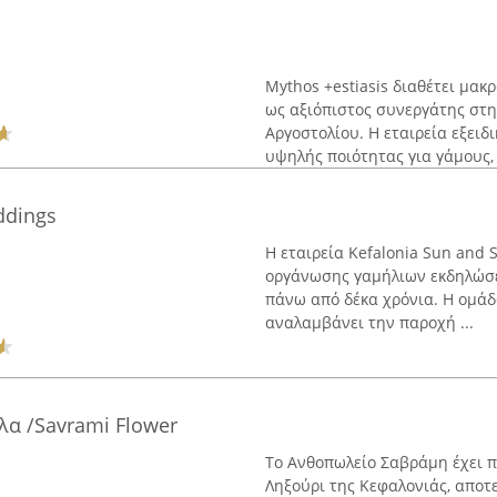
Mythos +estiasis διαθέτει μακ
ως αξιόπιστος συνεργάτης στ
Αργοστολίου. Η εταιρεία εξειδ
υψηλής ποιότητας για γάμους, .
ddings
Η εταιρεία Kefalonia Sun and
οργάνωσης γαμήλιων εκδηλώσε
πάνω από δέκα χρόνια. Η ομάδ
αναλαμβάνει την παροχή ...
α /Savrami Flower
Το Ανθοπωλείο Σαβράμη έχει π
Ληξούρι της Κεφαλονιάς, αποτ