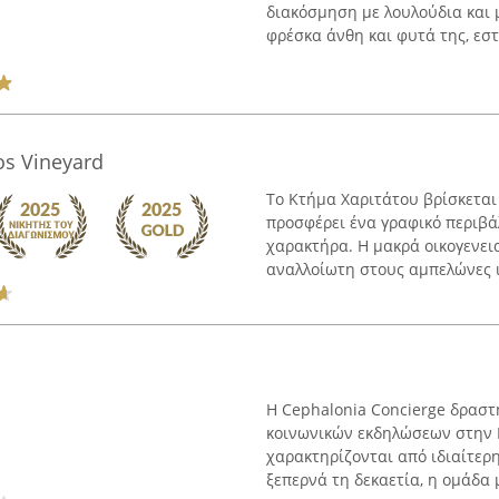
διακόσμηση με λουλούδια και μ
φρέσκα άνθη και φυτά της, εστι
os Vineyard
Το Κτήμα Χαριτάτου βρίσκεται
προσφέρει ένα γραφικό περιβά
χαρακτήρα. Η μακρά οικογενει
αναλλοίωτη στους αμπελώνες ιδ
Η Cephalonia Concierge δραστ
κοινωνικών εκδηλώσεων στην 
χαρακτηρίζονται από ιδιαίτερ
ξεπερνά τη δεκαετία, η ομάδα μ