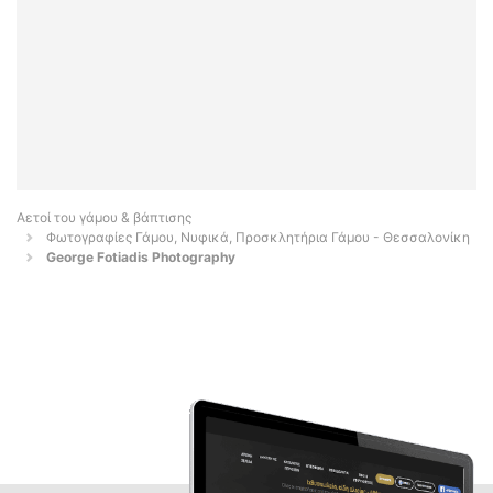
Αετοί του γάμου & βάπτισης
Φωτογραφίες Γάμου, Νυφικά, Προσκλητήρια Γάμου - Θεσσαλονίκη
George Fotiadis Photography