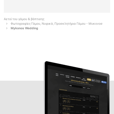
Αετοί του γάμου & βάπτισης
Φωτογραφίες Γάμου, Νυφικά, Προσκλητήρια Γάμου - Μυκονοσ
Mykonos Wedding