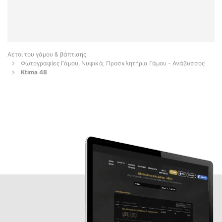
Αετοί του γάμου & βάπτισης
Φωτογραφίες Γάμου, Νυφικά, Προσκλητήρια Γάμου - Ανάβυσσος
Ktima 48