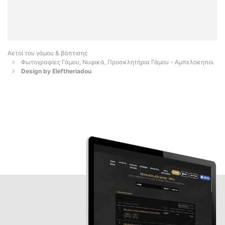
Αετοί του γάμου & βάπτισης
Φωτογραφίες Γάμου, Νυφικά, Προσκλητήρια Γάμου - Αμπελοκηποι
Design by Eleftheriadou