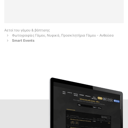
Αετοί του γάμου & βάπτισης
Φωτογραφίες Γάμου, Νυφικά, Προσκλητήρια Γάμου - Ανθούσα
Smart Events