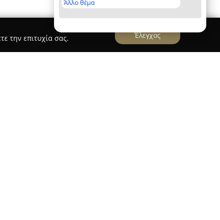
Άλλο θέμα
Έλεγχος
τε την επιτυχία σας.
& Events
ραστηριοποιείται στον χώρο του γάμου, της
πό το 1982, με έδρα τον Χολαργό. Η εταιρεία
ου επιδιώκει τη δημιουργία μοναδικών στιγμών
ις, προσαρμοσμένες στις ανάγκες κάθε πελάτη.
ψηλά επίπεδα επαγγελματισμού και αυστηρά
 προσοχή άνθη και υλικά από διεθνείς
χρονες τεχνικές καλλιέργειας και κατασκευής.
 βιωσιμότητα, με μείωση των μη