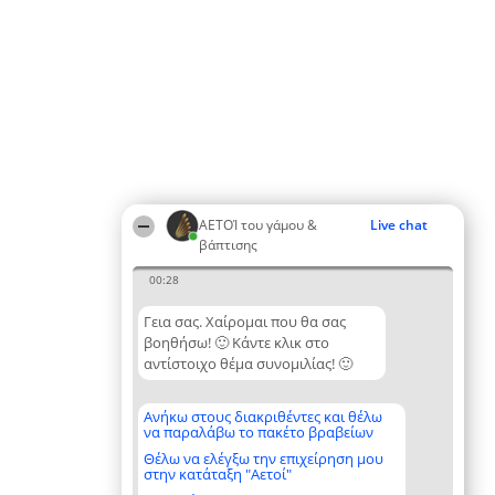
ΑΕΤΟΊ του γάμου &
Live chat
βάπτισης
00:28
Γεια σας. Χαίρομαι που θα σας
βοηθήσω! 🙂 Κάντε κλικ στο
αντίστοιχο θέμα συνομιλίας! 🙂
Ανήκω στους διακριθέντες και θέλω
να παραλάβω το πακέτο βραβείων
Θέλω να ελέγξω την επιχείρηση μου
στην κατάταξη "Αετοί"