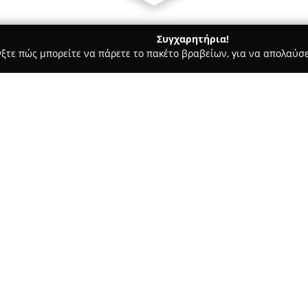
Συγχαρητήρια!
γξτε πώς μπορείτε να πάρετε το πακέτο βραβείων, για να απολαύσε
υ, Νυφικά, Προσκλητήρια Γάμου - Χολαργός
New Leaf Flowers 
Σχετικά με την εταιρεία:
Η
New Leaf Flowers & Events
δ
βάπτισης και των εκδηλώσεων α
διαθέτει δημιουργική ομάδα π
μέσα από προσαρμοσμένες λύσε
Δείτε περισσότερα >>
Η επιχείρηση φημίζεται για υ
ποιοτικά στάνταρ. Επιλέγει με
συνεργάτες, εφαρμόζοντας σύγ
Ιδιαίτερη έμφαση δίνεται στη