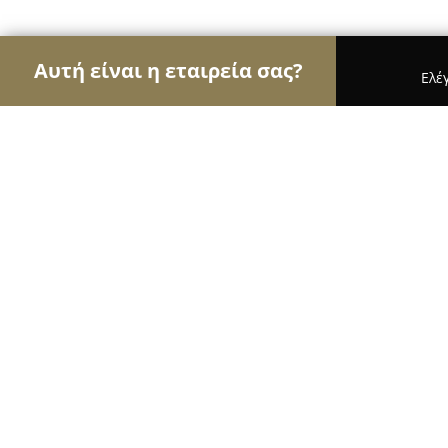
Αυτή είναι η εταιρεία σας?
Ελέ
Αετοί του γάμου & βάπτισης
Φωτογραφίες Γάμο
New Leaf Flowers & Events
8.9
(326)
Χολαργός, 17ης Νοεμβρίου 33