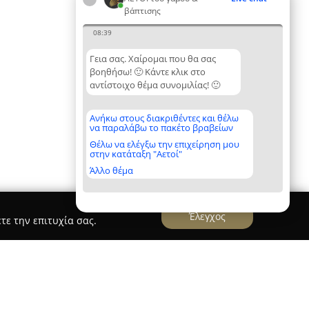
βάπτισης
08:39
Γεια σας. Χαίρομαι που θα σας
βοηθήσω! 🙂 Κάντε κλικ στο
αντίστοιχο θέμα συνομιλίας! 🙂
Ανήκω στους διακριθέντες και θέλω
να παραλάβω το πακέτο βραβείων
Θέλω να ελέγξω την επιχείρηση μου
στην κατάταξη "Αετοί"
Άλλο θέμα
Έλεγχος
τε την επιτυχία σας.
ography & Cinematography