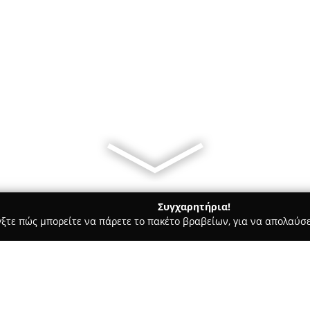
Συγχαρητήρια!
γξτε πώς μπορείτε να πάρετε το πακέτο βραβείων, για να απολαύσε
υ, Νυφικά, Προσκλητήρια Γάμου - Βεροια
Nikos Motsios Phot