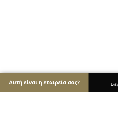
Αυτή είναι η εταιρεία σας?
Ελέ
Αετοί του γάμου & βάπτισης
Φωτογραφίες Γάμο