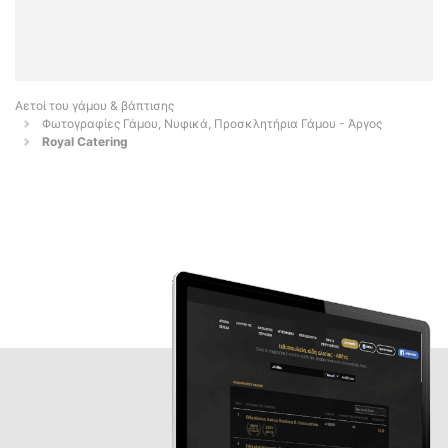
Αετοί του γάμου & βάπτισης
Φωτογραφίες Γάμου, Νυφικά, Προσκλητήρια Γάμου - Άργος
Royal Catering