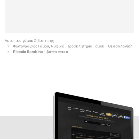
Αετοί του γάμου & βάπτισης
Φωτογραφίες Γάμου, Νυφικά, Προσκλητήρια Γάμου - Θεσσαλονίκη
Piccolo Bambino - βαπτιστικα