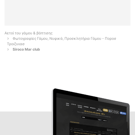
Αετοί του γάμου & βάπτισης
Φωτογραφίες Γάμου, Νυφικά, Προσκλητήρια Γάμου - Ποροσ
Τροιζινιασ
Siroco Mar club