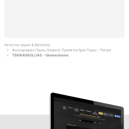
Αετοί του γάμου & βάπτισης
Φωτογραφίες Γάμου, Νυφικά, Προσκλητήρια Γάμου - Πατρα
TSIGKASKOLLIAS - tikeiexclusive