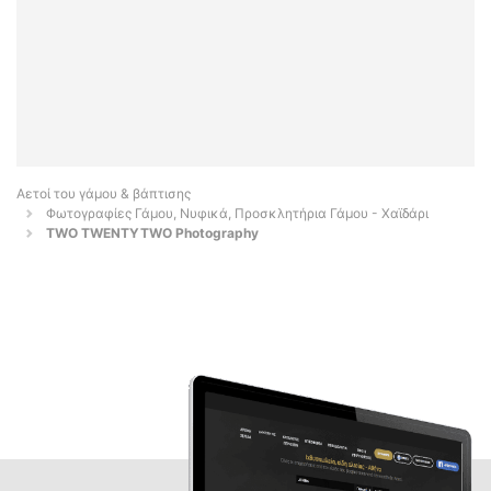
Αετοί του γάμου & βάπτισης
Φωτογραφίες Γάμου, Νυφικά, Προσκλητήρια Γάμου - Χαϊδάρι
TWO TWENTYTWO Photography