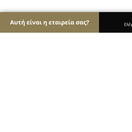
Αυτή είναι η εταιρεία σας?
Ελέ
Αετοί του γάμου & βάπτισης
Φωτογραφίες Γάμο
The Sweet Project Greece
8
(22)
Αθήνα, Δαβαρη 52 Νεος Κοσμος