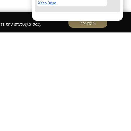
Άλλο θέμα
Έλεγχος
τε την επιτυχία σας.
eece
Greece
λειτουργεί ως εργαστήριο
Νέο Κόσμο της Αθήνας, εξειδικευμένο στην
ια περιστάσεις όπως γάμους, βαπτίσεις και
ετής παρουσία της στην αγορά ζαχαροπλαστικής
ποτελέσματα, με έμφαση στη χρήση αγνών
 της.
προσφέρει η
The Sweet Project Greece