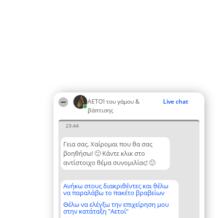
ΑΕΤΟΊ του γάμου &
Live chat
βάπτισης
23:44
Γεια σας. Χαίρομαι που θα σας
βοηθήσω! 🙂 Κάντε κλικ στο
αντίστοιχο θέμα συνομιλίας! 🙂
Ανήκω στους διακριθέντες και θέλω
να παραλάβω το πακέτο βραβείων
Θέλω να ελέγξω την επιχείρηση μου
στην κατάταξη "Αετοί"