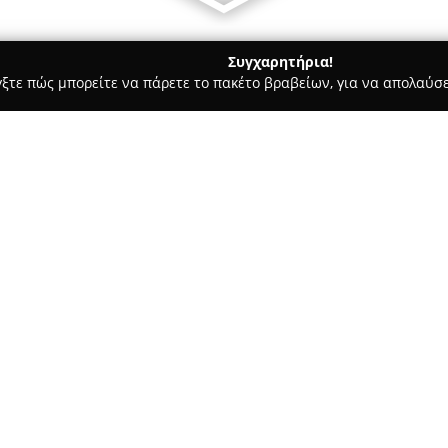
Συγχαρητήρια!
γξτε πώς μπορείτε να πάρετε το πακέτο βραβείων, για να απολαύσε
υ, Νυφικά, Προσκλητήρια Γάμου - Αθήνα
The Sweet Project Gr
Σχετικά με την εταιρεία:
Η εταιρεία
The Sweet Project 
ζαχαροπλαστικής με βάση τον 
παραγωγή ξεχωριστών γλυκών γ
κάθε είδους εκδήλωση. Η πολυ
Δείτε περισσότερα >>
εγγυάται υψηλής ποιότητας α
πρώτων υλών στις δημιουργίες
Το φάσμα των προϊόντων που 