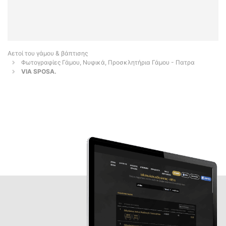
Αετοί του γάμου & βάπτισης
Φωτογραφίες Γάμου, Νυφικά, Προσκλητήρια Γάμου - Πατρα
VIA SPOSA.