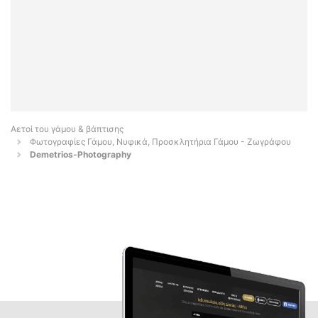
Αετοί του γάμου & βάπτισης
Φωτογραφίες Γάμου, Νυφικά, Προσκλητήρια Γάμου - Ζωγράφου
Demetrios-Photography