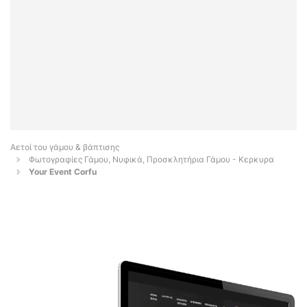
Αετοί του γάμου & βάπτισης
Φωτογραφίες Γάμου, Νυφικά, Προσκλητήρια Γάμου - Κερκυρα
Your Event Corfu