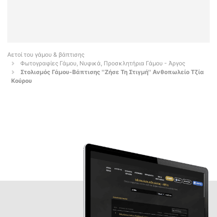
Αετοί του γάμου & βάπτισης
Φωτογραφίες Γάμου, Νυφικά, Προσκλητήρια Γάμου - Άργος
Στολισμός Γάμου-Βάπτισης ''Ζήσε Τη Στιγμή'' Ανθοπωλείο Τζία
Κούρου