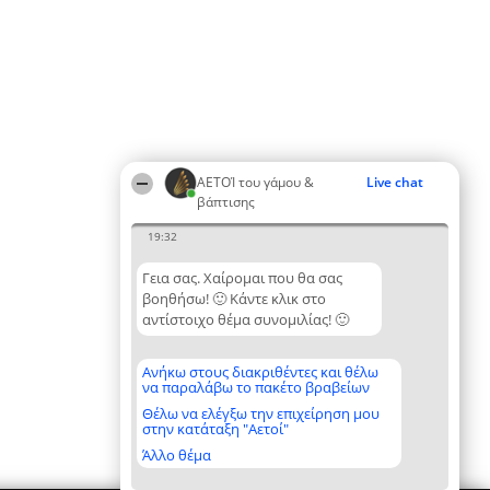
ΑΕΤΟΊ του γάμου &
Live chat
βάπτισης
19:32
Γεια σας. Χαίρομαι που θα σας
βοηθήσω! 🙂 Κάντε κλικ στο
αντίστοιχο θέμα συνομιλίας! 🙂
Ανήκω στους διακριθέντες και θέλω
να παραλάβω το πακέτο βραβείων
Θέλω να ελέγξω την επιχείρηση μου
στην κατάταξη "Αετοί"
Άλλο θέμα