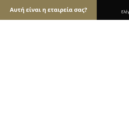
Αυτή είναι η εταιρεία σας?
Ελέ
Αετοί του γάμου & βάπτισης
Φωτογραφίες Γάμο
Αρτεμις Γάμος Βάπτιση
10
(44)
Νίκαια, Koutaisi 40
Εμφάνιση αριθμού τηλεφώνου