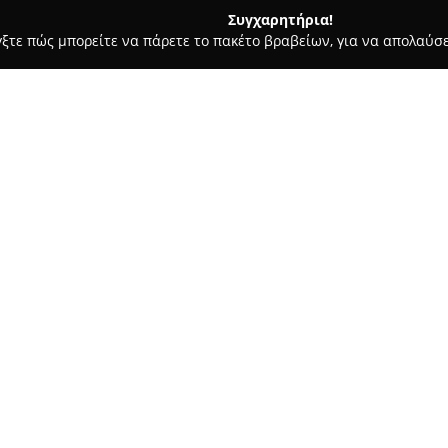
Συγχαρητήρια!
γξτε πώς μπορείτε να πάρετε το πακέτο βραβείων, για να απολαύσε
υ, Νυφικά, Προσκλητήρια Γάμου - Νίκαια
Αρτεμις Γάμος Βάπτ
Σχετικά με την εταιρεία:
Η εταιρεία
Αρτεμις Γάμος Βά
στον τομέα της οργάνωσης γά
ολοκληρωμένες λύσεις που αντ
εστίαση στη λεπτομέρεια και 
Δείτε περισσότερα >>
υπηρεσίες της, οι οποίες στο
αξέχαστη εμπειρία για τους π
Το φάσμα των υπηρεσιών περιλ
εκκλησίας και χώρου δεξίωσης
προσκλητηρίων γάμου και βάπτ