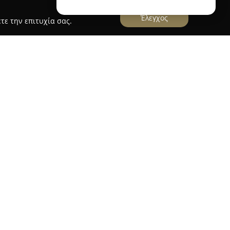
Έλεγχος
τε την επιτυχία σας.
ιση
πτιση
εδρεύει στη Νίκαια και δραστηριοποιείται
μων, βαπτίσεων και εκδηλώσεων, προσφέροντας
αποκρίνονται σε κάθε σημαντική περίσταση. Η
η δημιουργική προσέγγιση χαρακτηρίζουν τις
χεύουν να μετατρέψουν κάθε εκδήλωση σε μια
αρευρισκόμενους.
αμβάνει το σχεδιασμό και τον στολισμό
, τη δημιουργία μπομπονιερών και
ισης, καθώς και την επιμέλεια θεματικών πάρτι