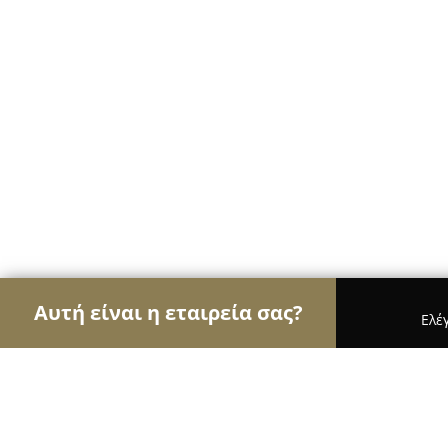
Αυτή είναι η εταιρεία σας?
Ελέ
Αετοί του γάμου & βάπτισης
Φωτογραφίες Γάμο