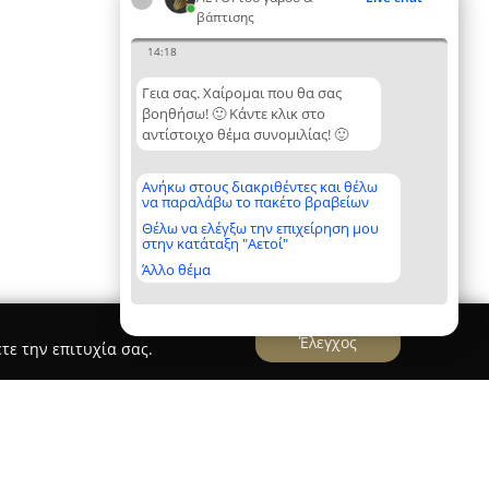
βάπτισης
14:18
Γεια σας. Χαίρομαι που θα σας
βοηθήσω! 🙂 Κάντε κλικ στο
αντίστοιχο θέμα συνομιλίας! 🙂
Ανήκω στους διακριθέντες και θέλω
να παραλάβω το πακέτο βραβείων
Θέλω να ελέγξω την επιχείρηση μου
στην κατάταξη "Αετοί"
Άλλο θέμα
Έλεγχος
τε την επιτυχία σας.
 Captain