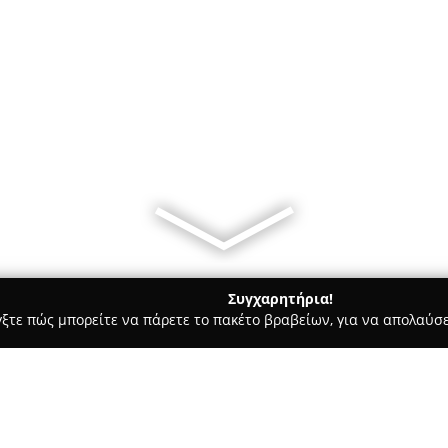
Συγχαρητήρια!
γξτε πώς μπορείτε να πάρετε το πακέτο βραβείων, για να απολαύσε
υ, Νυφικά, Προσκλητήρια Γάμου - Κορωπί
Αίθουσα Δεξιώσεων