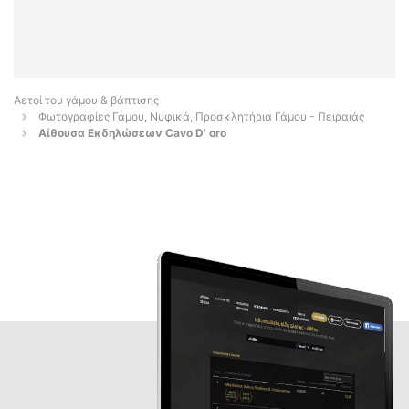
Αετοί του γάμου & βάπτισης
Φωτογραφίες Γάμου, Νυφικά, Προσκλητήρια Γάμου - Πειραιάς
Αίθουσα Εκδηλώσεων Cavo D' οro