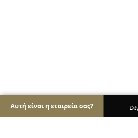
Αυτή είναι η εταιρεία σας?
Ελέ
Αετοί του γάμου & βάπτισης
Φωτογραφίες Γάμο