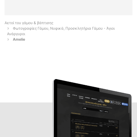
Αετοί του γάμου & βάπτισης
Φωτογραφίες Γάμου, Νυφικά, Προσκλητήρια Γάμου - Άγιοι
Ανάργυροι
Amelie