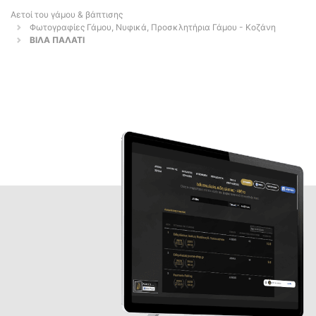
Αετοί του γάμου & βάπτισης
Φωτογραφίες Γάμου, Νυφικά, Προσκλητήρια Γάμου - Κοζάνη
ΒΙΛΑ ΠΑΛΑΤΙ