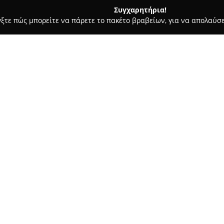
Συγχαρητήρια!
γξτε πώς μπορείτε να πάρετε το πακέτο βραβείων, για να απολαύσε
υ, Νυφικά, Προσκλητήρια Γάμου - Θερμη
Wedding Cards gr
Σχετικά με την εταιρεία:
Η εταιρεία
Wedding Cards gr
δ
και βάπτισης και βασίζεται σε
εμπειρίας στις γραφικές τέχνες
κατάστημα weddingcards.gr απ
Δείτε περισσότερα >>
Ελλάδα και την Κύπρο, παρέχο
λύσεις για σημαντικές στιγμές
Η ποικιλία των προϊόντων της 
τήριο Formal
βάπτισης, χειροποίητες μπομπο
βάπτισης. Η εταιρεία διακρίνε