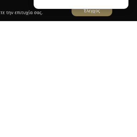
Έλεγχος
τε την επιτυχία σας.
ραστηριοποιείται στον τομέα των ειδών γάμου
 περισσότερα από τριάντα χρόνια οικογενειακής
 και τις εκτυπώσεις. Από το 2007, το ηλεκτρονικό
οτελεί βασική επιλογή για αγοραστές στην
ντας πρωτοποριακές και υψηλής ποιότητας
 της ζωής.
εκτείνεται από προσκλητήρια γάμου και
νιέρες και βιβλία ευχών έως στεφάνια και είδη
ται για τη σημασία που δίνει στη μοναδικότητα