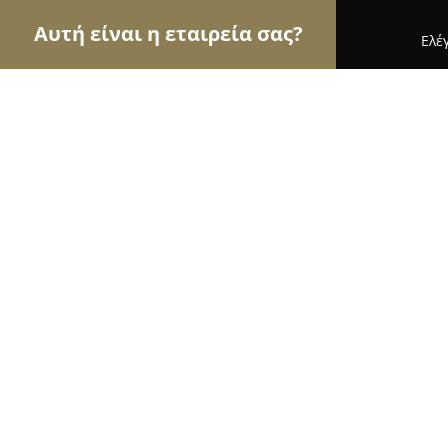
Αυτή είναι η εταιρεία σας?
Ελέ
Αετοί του γάμου & βάπτισης
Φωτογραφίες Γάμο
Wedding Cards gr
9.8
(117)
Θερμη, Επαρχιακή Οδος Ν.Ραιδεστού Τριαδίου (Κ
Εμφάνιση αριθμού τηλεφώνου