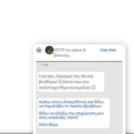
ΑΕΤΟΊ του γάμου &
Live chat
βάπτισης
11:54
Γεια σας. Χαίρομαι που θα σας
βοηθήσω! 🙂 Κάντε κλικ στο
αντίστοιχο θέμα συνομιλίας! 🙂
Ανήκω στους διακριθέντες και θέλω
να παραλάβω το πακέτο βραβείων
Θέλω να ελέγξω την επιχείρηση μου
στην κατάταξη "Αετοί"
Άλλο θέμα