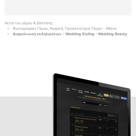
Αετοί του γάμου & βάπτισης
Φωτογραφίες Γάμου, Νυφικά, Προσκλητήρια Γάμου - Αθήνα
Διοργάνωση εκδηλώσεων - Wedding Styling - Wedding Beauty