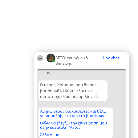
ΑΕΤΟΊ του γάμου &
Live chat
βάπτισης
03:35
Γεια σας. Χαίρομαι που θα σας
βοηθήσω! 🙂 Κάντε κλικ στο
αντίστοιχο θέμα συνομιλίας! 🙂
Ανήκω στους διακριθέντες και θέλω
να παραλάβω το πακέτο βραβείων
Θέλω να ελέγξω την επιχείρηση μου
στην κατάταξη "Αετοί"
Άλλο θέμα