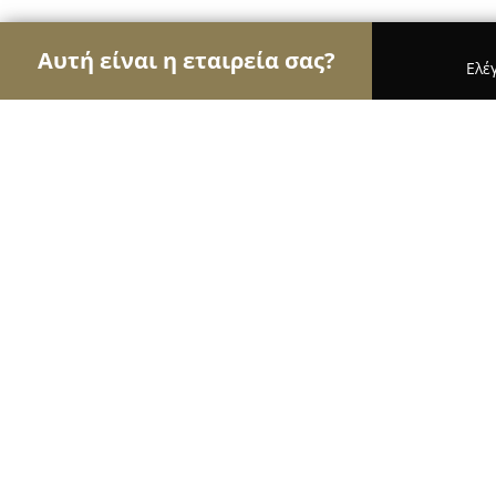
Αυτή είναι η εταιρεία σας?
Ελέ
Αετοί του γάμου & βάπτισης
Φωτογραφίες Γάμο
Κτήμα Galvas
9.1
(288)
Σιδηρόκαστρο, Ζεστά Νερά
Εμφάνιση αριθμού τηλεφώνου