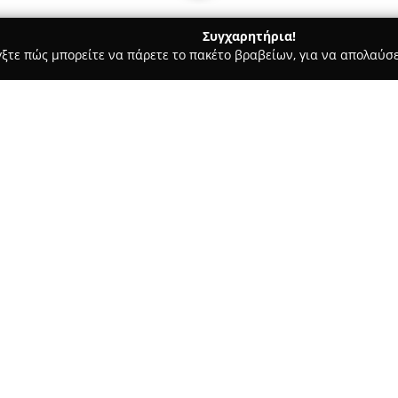
Συγχαρητήρια!
γξτε πώς μπορείτε να πάρετε το πακέτο βραβείων, για να απολαύσε
υ, Νυφικά, Προσκλητήρια Γάμου - Σιδηρόκαστρο
Κτήμα Galvas
Σχετικά με την εταιρεία:
Το
Κτήμα Galvas
, τοποθετημέν
ένας γραφικός χώρος προορισ
ιδιαίτερη ατμόσφαιρα. Με εξει
κτήμα εξυπηρετεί επιπλέον επα
Δείτε περισσότερα >>
Η έκταση των πέντε στρεμμάτω
περιλαμβάνει έναν καταρράκτη
στη δημιουργία χαλαρωτικού κ
Στα ιδιαίτερα χαρακτηριστικά 