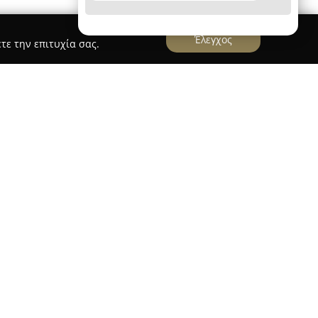
Έλεγχος
τε την επιτυχία σας.
ο στα Ζεστά Νερά Σιδηροκάστρου, λειτουργεί ως
μένος για τη διοργάνωση εκδηλώσεων με
δίκευση σε δεξιώσεις γάμων και βαπτίσεων, το
γγελματικές εκδηλώσεις, συναντήσεις και πάρτι.
ν περιβάλλεται από μακρόβια πλατάνια και
 με πισίνα και ένα ανοικτό μπαρ, συμβάλλοντας
αι εορταστικού περιβάλλοντος.
του χώρου βρίσκονται το εκκλησάκι της Αγίας