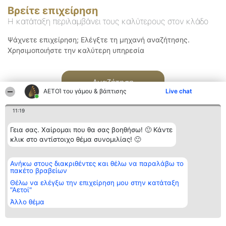
Βρείτε επιχείρηση
Η κατάταξη περιλαμβάνει τους καλύτερους στον κλάδο
Ψάχνετε επιχείρηση; Ελέγξτε τη μηχανή αναζήτησης.
Χρησιμοποιήστε την καλύτερη υπηρεσία
Αναζήτηση
ΑΕΤΟΊ του γάμου & βάπτισης
Live chat
11:19
Γεια σας. Χαίρομαι που θα σας βοηθήσω! 🙂 Κάντε
κλικ στο αντίστοιχο θέμα συνομιλίας! 🙂
Διοργανωτής της
Κατάταξη
Επικοινωνία
Ανήκω στους διακριθέντες και θέλω να παραλάβω το
κατάταξης
Διακριθέντες
Επικοινωνία
πακέτο βραβείων
BEAUTIFUL COMPANY
Λίστα όλων
Μονοπρόσωπη ΙΚΕ
των
Θέλω να ελέγξω την επιχείρηση μου στην κατάταξη
ΤΗΛ. ΕΠΙΚΟΙΝΩΝΙΑΣ:
διακριθέντων
"Αετοί"
2104128019
Μεθοδολογία
Άλλο θέμα
email:
Όροι &
aetoi@beautifulcompany.co
προϋποθέσεις
ΠΟΛΙΤΙΚΗ
ΑΠΟΡΡΗΤΟΥ