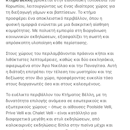
Κορωπίου, λειτουργώντας ως ένας ιδιαίτερος χώρος για
τη διεξαγωγή γάμων και βαπτίσεων. Το κτήμα
προσφέρει ένα αποκλειστικό περιβάλλον, όπου η
φυσική ομορφιά ενώνεται με μια διακριτική αίσθηση
κομψότητας. Με πολυετή εμπειρία στη διοργάνωση
κοινωνικών εκδηλώσεων, εξασφαλίζει τη σωστή και
απρόσκοπτη υλοποίηση κάθε περίστασης.
Στους χώρους του περιλαμβάνονται πράσινοι κήποι και
λιθόκτιστες λεπτομέρειες, καθώς και δύο εκκλησάκια,
αφιερωμένα στον Άγιο Νικόλαο και την Παναγίτσα. Αυτή
η διάταξη επιτρέπει την τέλεση του μυστηρίου και της
δεξίωσης στον ίδιο χώρο, προσφέροντας ευκολία τόσο
στους διοργανωτές όσο και στους καλεσμένους.
Το ευέλικτο περιβάλλον του Κτήματος Βέλλη, με τη
δυνατότητα επιλογής ανάμεσα σε εσωτερικούς και
εξωτερικούς χώρους – όπως οι αίθουσες Poolside Velli,
Prive Velli και Chalet Velli – είναι κατάλληλο για
διαφορετικά μεγέθη και στυλ εκδηλώσεων, από
καλοκαιρινές εκδηλώσεις δίπλα στην πισίνα μέχρι και