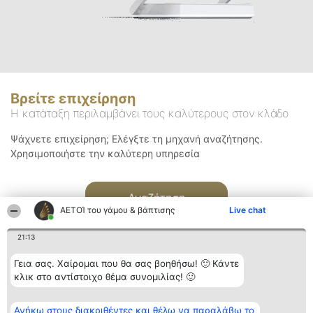
Βρείτε επιχείρηση
Η κατάταξη περιλαμβάνει τους καλύτερους στον κλάδο
Ψάχνετε επιχείρηση; Ελέγξτε τη μηχανή αναζήτησης.
Χρησιμοποιήστε την καλύτερη υπηρεσία
Αναζήτηση
ΑΕΤΟΊ του γάμου & βάπτισης
Live chat
21:13
Γεια σας. Χαίρομαι που θα σας βοηθήσω! 🙂 Κάντε
κλικ στο αντίστοιχο θέμα συνομιλίας! 🙂
Διοργανωτής της
Κατάταξη
Επικοινωνία
Ανήκω στους διακριθέντες και θέλω να παραλάβω το
κατάταξης
Διακριθέντες
Επικοινωνία