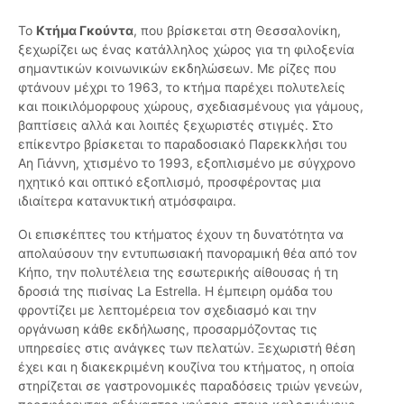
Το
Κτήμα Γκούντα
, που βρίσκεται στη Θεσσαλονίκη,
ξεχωρίζει ως ένας κατάλληλος χώρος για τη φιλοξενία
σημαντικών κοινωνικών εκδηλώσεων. Με ρίζες που
φτάνουν μέχρι το 1963, το κτήμα παρέχει πολυτελείς
και ποικιλόμορφους χώρους, σχεδιασμένους για γάμους,
βαπτίσεις αλλά και λοιπές ξεχωριστές στιγμές. Στο
επίκεντρο βρίσκεται το παραδοσιακό Παρεκκλήσι του
Αη Γιάννη, χτισμένο το 1993, εξοπλισμένο με σύγχρονο
ηχητικό και οπτικό εξοπλισμό, προσφέροντας μια
ιδιαίτερα κατανυκτική ατμόσφαιρα.
Οι επισκέπτες του κτήματος έχουν τη δυνατότητα να
απολαύσουν την εντυπωσιακή πανοραμική θέα από τον
Κήπο, την πολυτέλεια της εσωτερικής αίθουσας ή τη
δροσιά της πισίνας La Estrella. Η έμπειρη ομάδα του
φροντίζει με λεπτομέρεια τον σχεδιασμό και την
οργάνωση κάθε εκδήλωσης, προσαρμόζοντας τις
υπηρεσίες στις ανάγκες των πελατών. Ξεχωριστή θέση
έχει και η διακεκριμένη κουζίνα του κτήματος, η οποία
στηρίζεται σε γαστρονομικές παραδόσεις τριών γενεών,