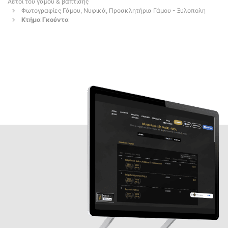
Αετοί του γάμου & βάπτισης
Φωτογραφίες Γάμου, Νυφικά, Προσκλητήρια Γάμου - Ξυλοπολη
Κτήμα Γκούντα