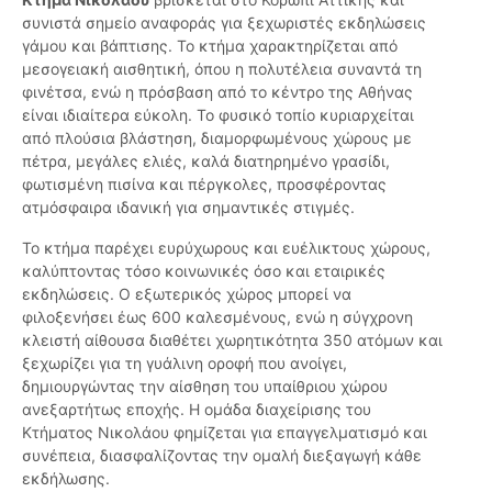
συνιστά σημείο αναφοράς για ξεχωριστές εκδηλώσεις
γάμου και βάπτισης. Το κτήμα χαρακτηρίζεται από
μεσογειακή αισθητική, όπου η πολυτέλεια συναντά τη
φινέτσα, ενώ η πρόσβαση από το κέντρο της Αθήνας
είναι ιδιαίτερα εύκολη. Το φυσικό τοπίο κυριαρχείται
από πλούσια βλάστηση, διαμορφωμένους χώρους με
πέτρα, μεγάλες ελιές, καλά διατηρημένο γρασίδι,
φωτισμένη πισίνα και πέργκολες, προσφέροντας
ατμόσφαιρα ιδανική για σημαντικές στιγμές.
Το κτήμα παρέχει ευρύχωρους και ευέλικτους χώρους,
καλύπτοντας τόσο κοινωνικές όσο και εταιρικές
εκδηλώσεις. Ο εξωτερικός χώρος μπορεί να
φιλοξενήσει έως 600 καλεσμένους, ενώ η σύγχρονη
κλειστή αίθουσα διαθέτει χωρητικότητα 350 ατόμων και
ξεχωρίζει για τη γυάλινη οροφή που ανοίγει,
δημιουργώντας την αίσθηση του υπαίθριου χώρου
ανεξαρτήτως εποχής. Η ομάδα διαχείρισης του
Κτήματος Νικολάου φημίζεται για επαγγελματισμό και
συνέπεια, διασφαλίζοντας την ομαλή διεξαγωγή κάθε
εκδήλωσης.