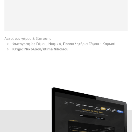
Αετοί του γάμου & βάπτισης
Φωτογραφίες Γάμου, Νυφικά, Προσκλητήρια Γάμου - Κορωπί
Κτήμα Νικολάου/Ktima Nikolaou