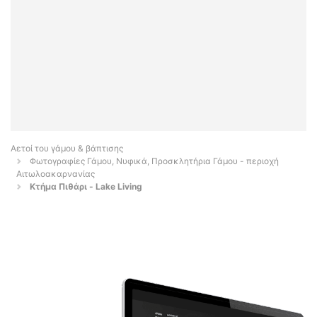
Αετοί του γάμου & βάπτισης
Φωτογραφίες Γάμου, Νυφικά, Προσκλητήρια Γάμου - περιοχή
Αιτωλοακαρνανίας
Κτήμα Πιθάρι - Lake Living