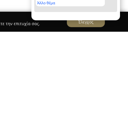
Άλλο θέμα
Έλεγχος
τε την επιτυχία σας.
ς-βάπτιση
, που βρίσκεται στη Νέα Ιωνία, εξειδικεύεται
ροϊόντων για τη διοργάνωση γάμου και
της παρουσία στον κλάδο, το κατάστημα έχει
 για όσους επιθυμούν προσεγμένες και
ρες προσωπικές στιγμές. Η συλλογή της εταιρείας
 από μπομπονιέρες, προσκλητήρια με
να γάμου, καθώς και βαπτιστικά ρούχα και
 και για κορίτσια, προσφέροντας κάλυψη σε κάθε