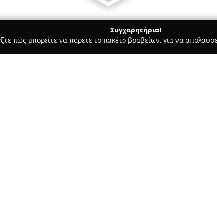
Συγχαρητήρια!
γξτε πώς μπορείτε να πάρετε το πακέτο βραβείων, για να απολαύσε
υ, Νυφικά, Προσκλητήρια Γάμου - Νέα Ιωνία
Μαργαρίτα γάμο
Σχετικά με την εταιρεία:
Η
Μαργαρίτα γάμος-βάπτιση
στην παροχή ολοκληρωμένων π
βάπτισης. Χάρη στην πολυετή 
εδραιωθεί ως σημείο αναφοράς
Δείτε περισσότερα >>
ξεχωριστές λύσεις για ιδιαίτε
περιλαμβάνει μεγάλη ποικιλία
εντυπωσιακό σχεδιασμό, στέφα
αξεσουάρ τόσο για αγόρια όσο