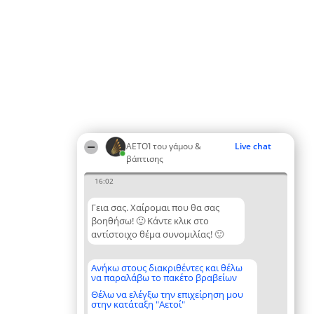
ΑΕΤΟΊ του γάμου &
Live chat
βάπτισης
16:02
Γεια σας. Χαίρομαι που θα σας
βοηθήσω! 🙂 Κάντε κλικ στο
αντίστοιχο θέμα συνομιλίας! 🙂
Ανήκω στους διακριθέντες και θέλω
να παραλάβω το πακέτο βραβείων
Θέλω να ελέγξω την επιχείρηση μου
στην κατάταξη "Αετοί"