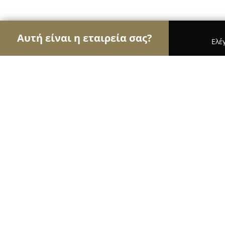
Αυτή είναι η εταιρεία σας?
Ελέ
Αετοί του γάμου & βάπτισης
Φωτογραφίες Γάμο
Μαργαρίτα γάμος-βάπτιση
8.4
(16)
Νέα Ιωνία, Néa Ionía