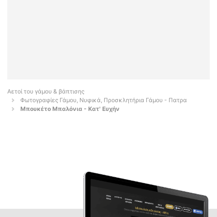
Αετοί του γάμου & βάπτισης
Φωτογραφίες Γάμου, Νυφικά, Προσκλητήρια Γάμου - Πατρα
Μπουκέτο Μπαλόνια - Κατ' Ευχήν