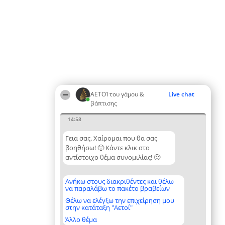
ΑΕΤΟΊ του γάμου &
Live chat
βάπτισης
14:58
Γεια σας. Χαίρομαι που θα σας
βοηθήσω! 🙂 Κάντε κλικ στο
αντίστοιχο θέμα συνομιλίας! 🙂
Ανήκω στους διακριθέντες και θέλω
να παραλάβω το πακέτο βραβείων
Θέλω να ελέγξω την επιχείρηση μου
στην κατάταξη "Αετοί"
Άλλο θέμα