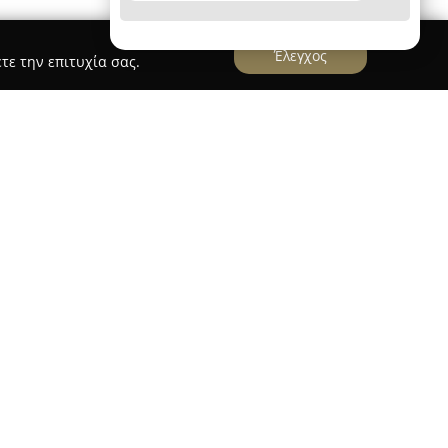
Έλεγχος
τε την επιτυχία σας.
οδό Οικονόμου εξ Οικονόμων 49, λειτουργεί το
ας έναν σημαντικό προορισμό στον τομέα της
εων ζωής. Η επιχείρηση ειδικεύεται στον τομέα
 προσφέροντας ένα ολοκληρωμένο φάσμα
ανταποκρίνονται με καλαισθησία σε
κατάστημα διατίθεται μία επιλεγμένη συλλογή
γοράς όσο και ενοικίασης, δίνοντας στις
 να επιλέξουν το κατάλληλο φόρεμα,
 τους ύφος.