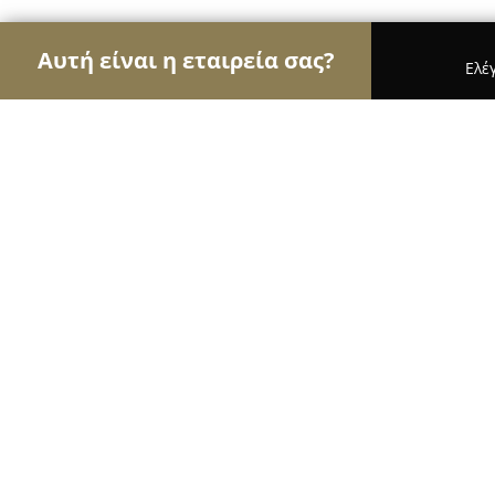
Αυτή είναι η εταιρεία σας?
Ελέ
Αετοί του γάμου & βάπτισης
Φωτογραφίες Γάμο
Νυφικά Δάφνη
9.8
(41)
Λαρισα, Οικονόμου εξ Οικονόμων 49
Εμφάνιση αριθμού τηλεφώνου