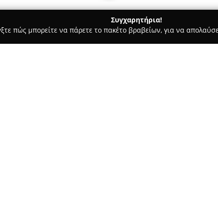
Συγχαρητήρια!
γξτε πώς μπορείτε να πάρετε το πακέτο βραβείων, για να απολαύσε
υ, Νυφικά, Προσκλητήρια Γάμου - Λαρισα
Νυφικά Δάφνη
Σχετικά με την εταιρεία:
Στο κέντρο της Λάρισας, στην 
Νυφικά Δάφνη
, διαμορφώνοντ
οργάνωσης ιδιαίτερων εκδηλώσ
του γάμου και της βάπτισης,
Δείτε περισσότερα >>
προϊόντων και υπηρεσιών που 
διαφορετικές απαιτήσεις. Στο 
νυφικών, με δυνατότητα τόσο α
μέλλουσες νύφες την ευκαιρία
προσαρμοσμένο στο προσωπικό