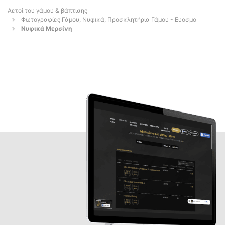
Αετοί του γάμου & βάπτισης
Φωτογραφίες Γάμου, Νυφικά, Προσκλητήρια Γάμου - Ευοσμο
Νυφικά Μερσίνη