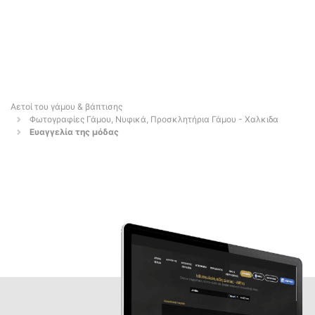
Αετοί του γάμου & βάπτισης
Φωτογραφίες Γάμου, Νυφικά, Προσκλητήρια Γάμου - Χαλκιδα
Ευαγγελία της μόδας