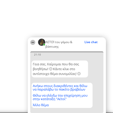
ΑΕΤΟΊ του γάμου &
Live chat
βάπτισης
21:10
Γεια σας. Χαίρομαι που θα σας
βοηθήσω! 🙂 Κάντε κλικ στο
αντίστοιχο θέμα συνομιλίας! 🙂
Ανήκω στους διακριθέντες και θέλω
να παραλάβω το πακέτο βραβείων
Θέλω να ελέγξω την επιχείρηση μου
στην κατάταξη "Αετοί"
Άλλο θέμα