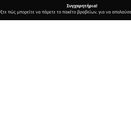
Συγχαρητήρια!
γξτε πώς μπορείτε να πάρετε το πακέτο βραβείων, για να απολαύσε
υ, Νυφικά, Προσκλητήρια Γάμου - Άργος
Poluxwros Apollwn
Σχετικά με την εταιρεία:
Ο
Πολυχώρος Απόλλων
αποτε
εκδηλώσεων, ο οποίος προσφέρ
διαφόρων κοινωνικών ή εταιρι
γραφικού Κεφαλαρίου Άργους, μ
Δείτε περισσότερα >>
κέντρο και στους πρόποδες τη
εντυπωσιάζει με τον συνδυασμ
προσεγμένης αρχιτεκτονικής τ
Οι εγκαταστάσεις περιλαμβάν
θέα στον καταπράσινο κήπο, π