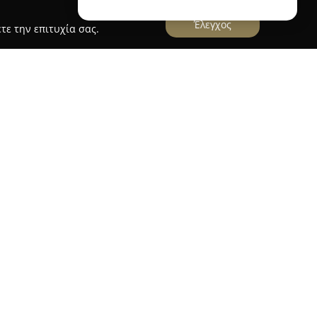
Έλεγχος
τε την επιτυχία σας.
λεί έναν σύγχρονο και φιλόξενο χώρο
εται για τη διοργάνωση γάμων, βαπτίσεων και
κών εκδηλώσεων. Τοποθετημένος στο κέντρο του
όλις λίγα χιλιόμετρα μακριά από το αστικό
ς εκκλησίας της Ζωοδόχου Πηγής, ο χώρος αυτός
ό του φυσικού περιβάλλοντος και της
ου.
ουν δύο ατμοσφαιρικές αίθουσες με πανοραμική
ροσφέροντας δυνατότητα φιλοξενίας για 300 και