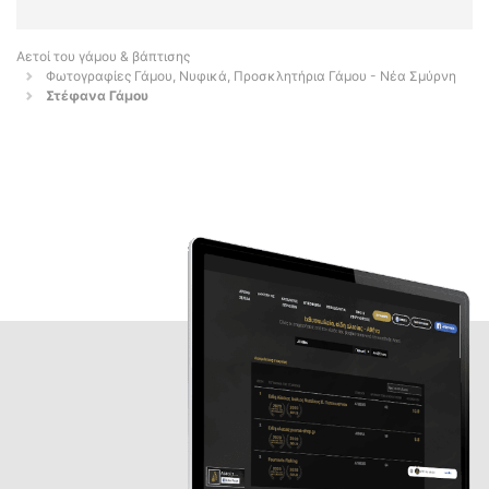
Αετοί του γάμου & βάπτισης
Φωτογραφίες Γάμου, Νυφικά, Προσκλητήρια Γάμου - Νέα Σμύρνη
Στέφανα Γάμου