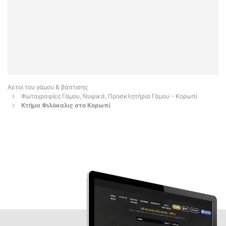
Αετοί του γάμου & βάπτισης
Φωτογραφίες Γάμου, Νυφικά, Προσκλητήρια Γάμου - Κορωπί
Κτήμα Φιλόκαλις στο Κορωπί