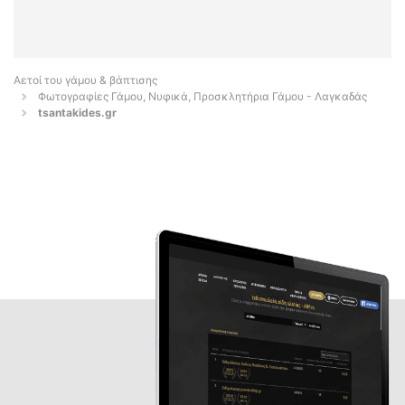
Αετοί του γάμου & βάπτισης
Φωτογραφίες Γάμου, Νυφικά, Προσκλητήρια Γάμου - Λαγκαδάς
tsantakides.gr