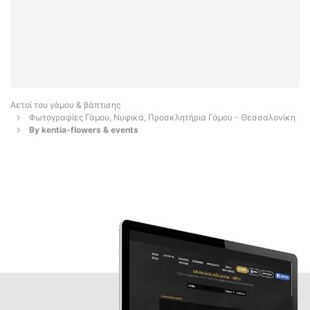
Αετοί του γάμου & βάπτισης
Φωτογραφίες Γάμου, Νυφικά, Προσκλητήρια Γάμου - Θεσσαλονίκη
By kentia-flowers & events